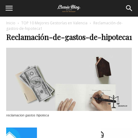
Inicio
TOP 10 Mejores Gestorías en Valencia
Reclamación-de-
gastos-de-hipoteca1
Reclamación-de-gastos-de-hipoteca1
reclamacion gastos hipoteca