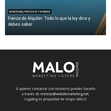
MOROSIDAD, PROCESOS Y NORMAS
Fianza de Alquiler: Todo lo que la ley dice y
B
debes saber
p
Si quieres contactar con nosotros puedes hacerlo
a través de
revistas@webdemarketing.net
.
Legaling es propiedad de Grupo MALO